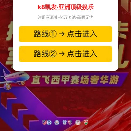
k8凯发·亚洲顶级娱乐
注册享豪礼·亿万奖池·高额无忧